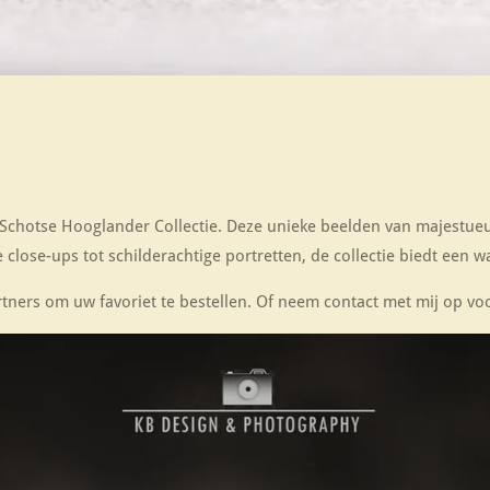
n Schotse Hooglander Collectie. Deze unieke beelden van majestueu
 close-ups tot schilderachtige portretten, de collectie biedt een w
rtners om uw favoriet te bestellen. Of neem contact met mij op vo