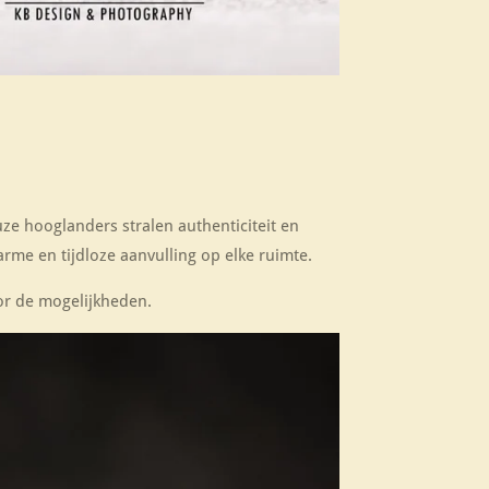
ze hooglanders stralen authenticiteit en
arme en tijdloze aanvulling op elke ruimte.
or de mogelijkheden.