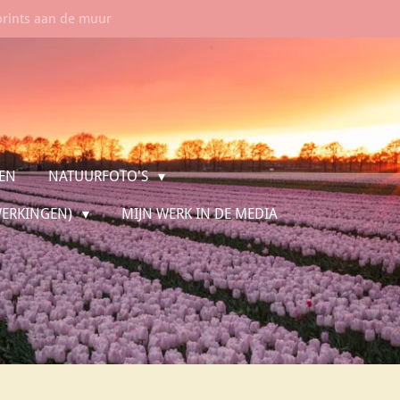
prints aan de muur
IEN
NATUURFOTO'S
WERKINGEN)
MIJN WERK IN DE MEDIA