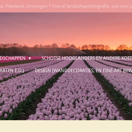
he, Friesland, Groningen * Vooral landschapsfotografie, ook voor 
DSCHAPPEN
SCHOTSE HOOGLANDERS EN ANDERE KOE
RTEN E.D.)
DESIGN (WANDDECORATIES, EN FINE-ART BE