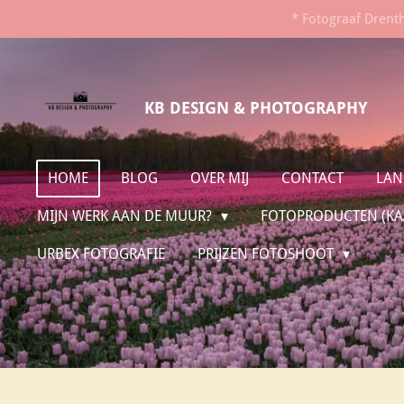
* Fotograaf Drent
Ga
direct
naar
de
KB DESIGN & PHOTOGRAPHY
hoofdinhoud
HOME
BLOG
OVER MIJ
CONTACT
LAN
MIJN WERK AAN DE MUUR?
FOTOPRODUCTEN (KAA
URBEX FOTOGRAFIE
PRIJZEN FOTOSHOOT