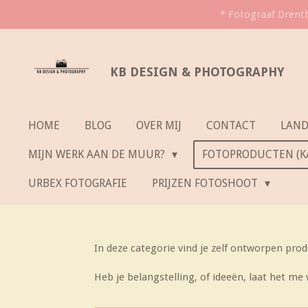
* Fotograaf Drenth
Ga
direct
naar
KB DESIGN & PHOTOGRAPHY
de
hoofdinhoud
HOME
BLOG
OVER MIJ
CONTACT
LAN
MIJN WERK AAN DE MUUR?
FOTOPRODUCTEN (KA
URBEX FOTOGRAFIE
PRIJZEN FOTOSHOOT
In deze categorie vind je zelf ontworpen prod
Heb je belangstelling, of ideeën, laat het me