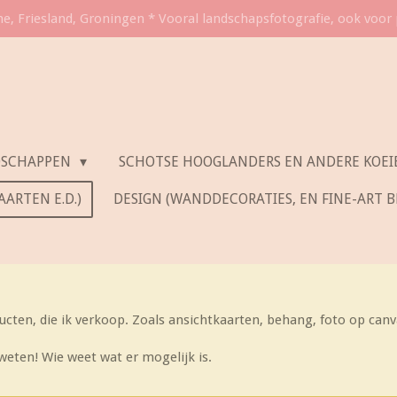
e, Friesland, Groningen * Vooral landschapsfotografie, ook voor
DSCHAPPEN
SCHOTSE HOOGLANDERS EN ANDERE KOEI
ARTEN E.D.)
DESIGN (WANDDECORATIES, EN FINE-ART 
ucten, die ik verkoop. Zoals ansichtkaarten, behang, foto op canv
 weten! Wie weet wat er mogelijk is.