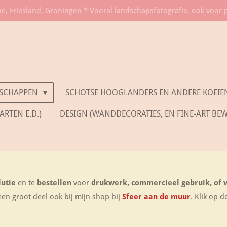
he, Friesland, Groningen * Vooral landschapsfotografie, ook voor 
SCHAPPEN
SCHOTSE HOOGLANDERS EN ANDERE KOEIE
RTEN E.D.)
DESIGN (WANDDECORATIES, EN FINE-ART BE
lutie
en te
bestellen
voor
drukwerk, commercieel gebruik, of 
een groot deel ook bij mijn shop bij
Sfeer aan de muur
. Klik op d