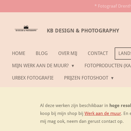
* Fotograaf Drent
Ga
direct
naar
KB DESIGN & PHOTOGRAPHY
de
hoofdinhoud
HOME
BLOG
OVER MIJ
CONTACT
LAND
MIJN WERK AAN DE MUUR?
FOTOPRODUCTEN (KAA
URBEX FOTOGRAFIE
PRIJZEN FOTOSHOOT
Al deze werken zijn beschikbaar in
hoge reso
koop bij mijn shop bij
Werk aan de muur
. En 
mij mag ook, neem dan gerust contact op.