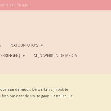
prints aan de muur
N
NATUURFOTO'S
WERKINGEN)
MIJN WERK IN DE MEDIA
voor aan de muur
. De werken zijn ook te
e foto om naar de site te gaan. Bestellen via