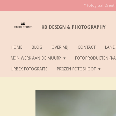
* Fotograaf Drent
Ga
direct
naar
KB DESIGN & PHOTOGRAPHY
de
hoofdinhoud
HOME
BLOG
OVER MIJ
CONTACT
LAND
MIJN WERK AAN DE MUUR?
FOTOPRODUCTEN (KAA
URBEX FOTOGRAFIE
PRIJZEN FOTOSHOOT