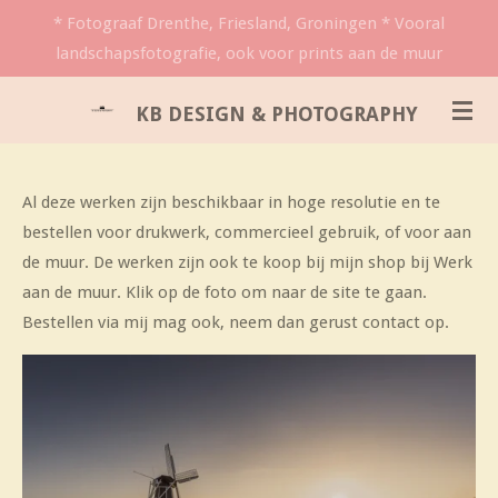
* Fotograaf Drenthe, Friesland, Groningen * Vooral
Ga
landschapsfotografie, ook voor prints aan de muur
direct
naar
KB DESIGN & PHOTOGRAPHY
de
hoofdinhoud
Al deze werken zijn beschikbaar in hoge resolutie en te
bestellen voor drukwerk, commercieel gebruik, of voor aan
de muur. De werken zijn ook te koop bij mijn shop bij Werk
aan de muur. Klik op de foto om naar de site te gaan.
Bestellen via mij mag ook, neem dan gerust contact op.