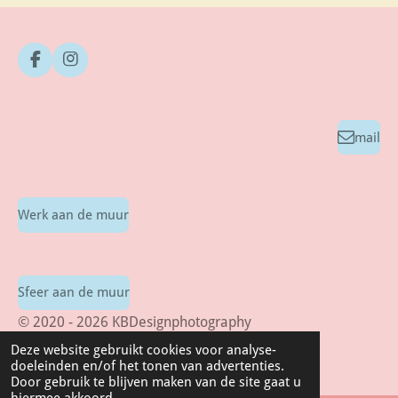
F
I
a
n
c
s
e
t
b
a
mail
o
g
o
r
k
a
m
Werk aan de muur
Sfeer aan de muur
© 2020 - 2026 KBDesignphotography
Powered by
JouwWeb
Deze website gebruikt cookies voor analyse-
doeleinden en/of het tonen van advertenties.
Door gebruik te blijven maken van de site gaat u